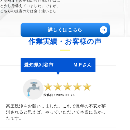
と高額なものを勧められるのでは…
うございました。
毎日快適です。料金も納得ですし、
と少し身構えていました。ですが、
何から何まで大満足！本当にありが
こちらの担当の方は全く違いました
とうございました。
ね。こちらの状況をきちんと聞いた
上で、一番良い方法を分かりやすく
説明してくださり、その誠実な姿勢
詳しくはこちら
に「この方なら信頼できる」と確信
しました。
作業実績・お客様の声
夜遅くの連絡だったにも関わらず、
翌朝一番で工事の手配をしてくださ
った迅速さにも驚きです。トイレが
使えないのは本当に死活問題なの
愛知県刈谷市 M.Fさん
で、午前中のうちに元通りになった
ときは心底ホッとしました。手際の
良さ、対応の丁寧さ、全てにおいて
感謝しかありません。ありがとうご
ざいました。
投稿日：2025.09.25
高圧洗浄をお願いしました。これで長年の不安が解
消されると思えば、やっていただいて本当に良かっ
たです。