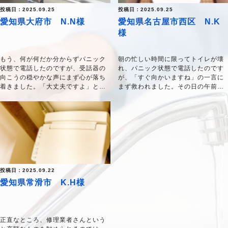
投稿日：2025.09.25
投稿日：2025.09.25
愛知県大府市 N.N様
愛知県名古屋市西区 N.K
様
もう、何が何だか分からずパニック
朝の忙しい時間に限ってトイレが壊
状態で電話したのですが、受話器の
れ、パニック状態で電話したのです
向こうの穏やかな声にまず心が落ち
が、「すぐ向かいますね」の一言に
着きました。「大丈夫ですよ」と言
まず救われました。その日の午前中
ってもらえたようで、本当にホッと
にはもう見に来てくれて、翌日には
したのを覚えています。
工事も完了！あのトラブルが嘘のよ
うに、あっという間に解決してしま
しかも、聞いていた時間より早く駆
いました。
けつけてくださり、本当に助かりま
した。原因や作業内容も、一つひと
作業の方から「思い切って本体ごと
つ丁寧に説明してくださったので、
交換しませんか？」と提案されたと
不安だった気持ちがみるみるうちに
きは少し迷いましたが、「便座はま
解消されていきました。
だ新しいから、これはこのまま使い
投稿日：2025.09.22
ましょう」と言ってくださって。無
愛知県常滑市 K.H様
仕上がりももちろん完璧で、悩んで
駄な出費をさせまいとしてくれる心
いた時間がもったいなかったです。
遣いが、とても信頼できるなと感じ
こんなことなら、もっと早くご相談
ました。
すればよかった！と、少しだけ後悔
正直なところ、修理業者さんという
しています（笑）。本当にありがと
おかげさまで、ピカピカのトイレで