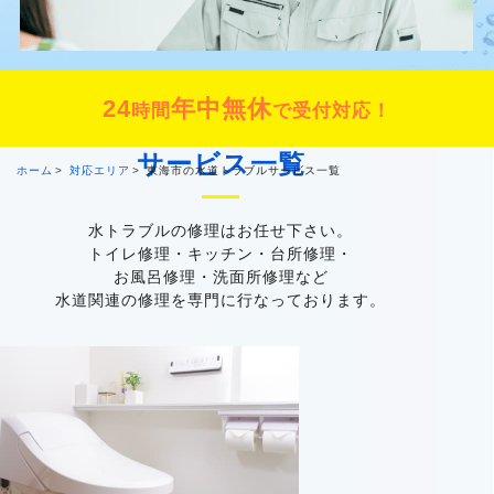
24
年中無休
時間
で受付対応！
サービス一覧
ホーム
対応エリア
東海市の水道トラブルサービス一覧
水トラブルの修理はお任せ下さい。
トイレ修理・キッチン・台所修理・
お風呂修理・洗面所修理など
水道関連の修理を専門に行なっております。