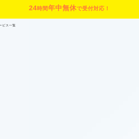
24
年中無休
時間
で受付対応！
ービス一覧